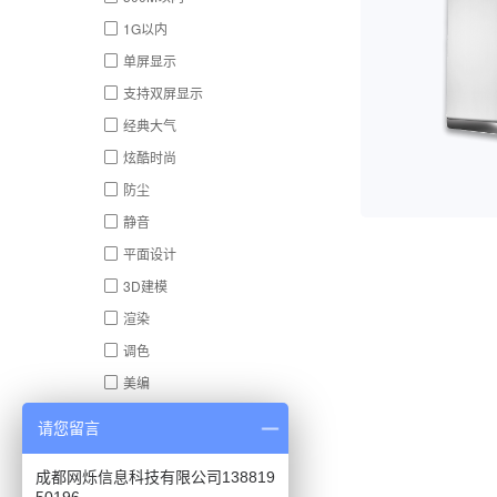
1G以内
单屏显示
支持双屏显示
经典大气
炫酷时尚
防尘
静音
平面设计
3D建模
渲染
调色
美编
非线性编辑
请您留言
影视特效
成都网烁信息科技有限公司138819
ApacheBench（Ab）