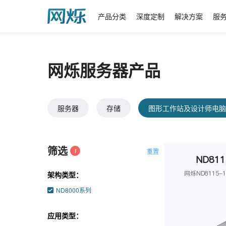
产品分类
深度定制
解决方案
服
网烁服务器产品
服务器
存储
图形工作站及设计师电
筛选
1
重置
ND811
网烁ND8115-
架构类型：
ND8000系列
应用类型：