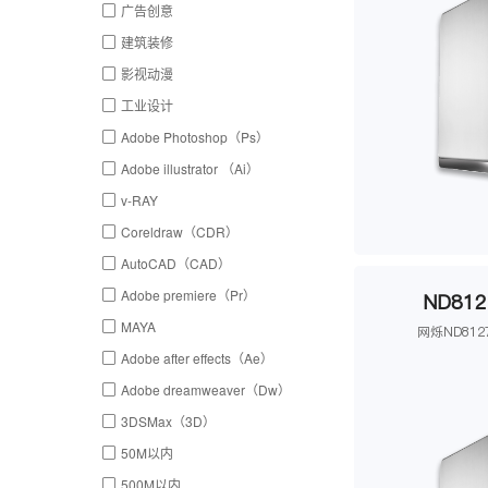
广告创意
建筑装修
影视动漫
工业设计
Adobe Photoshop（Ps）
Adobe illustrator （Ai）
v-RAY
Coreldraw（CDR）
AutoCAD（CAD）
Adobe premiere（Pr）
ND812
MAYA
网烁ND812
Adobe after effects（Ae）
Adobe dreamweaver（Dw）
3DSMax（3D）
50M以内
500M以内