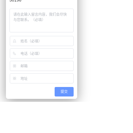
50196
Edius（Ed）
i-RAY
PageMaker（Pm）
Rhinoceros
Adobe audition（Au）
Adobe InDesign（Id）
Lightscape（LP）
支持三屏显示
简洁素雅
价格范围：
提交
10000元-19999元
20000元-39999元
处 理 器：
i5系列